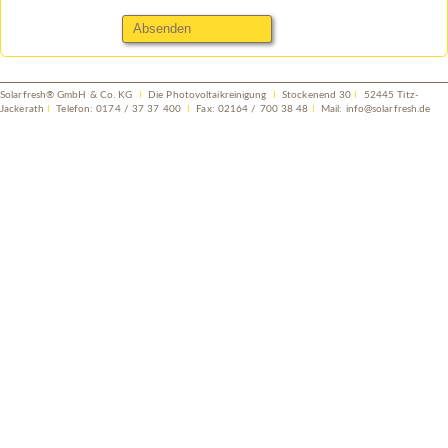
Solarfresh® GmbH & Co. KG
I
Die Photovoltaikreinigung
I
Stockenend 30
I
52445 Titz-
Jackerath
I
Telefon: 0174 / 37 37 400
I
Fax: 02164 / 700 38 48
I
Mail:
info@solarfresh.de