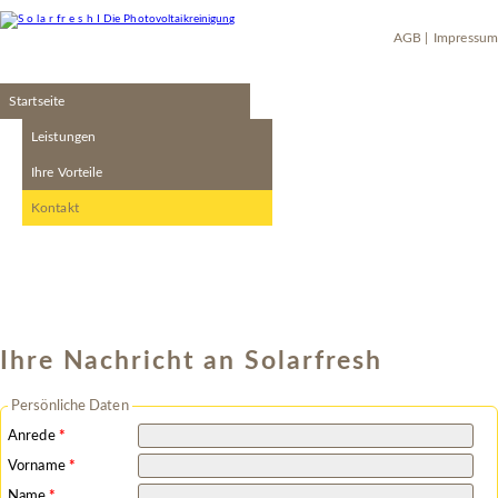
Navigation
AGB
Impressum
überspringen
Navigation
Startseite
überspringen
Leistungen
Ihre Vorteile
Kontakt
Ihre Nachricht an Solarfresh
Persönliche Daten
Pflichtfeld
Anrede
*
Pflichtfeld
Vorname
*
Pflichtfeld
Name
*